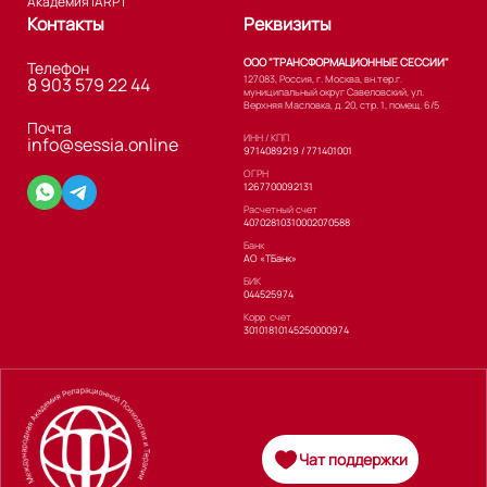
Академия iARPT
Контакты
Реквизиты
ООО "ТРАНСФОРМАЦИОННЫЕ СЕССИИ"
Телефон
127083, Россия, г. Москва, вн.тер.г.
8 903 579 22 44
муниципальный округ Савеловский, ул.
Верхняя Масловка, д. 20, стр. 1, помещ. 6/5
Почта
ИНН / КПП
info@sessia.online
9714089219 / 771401001
ОГРН
1267700092131
Расчетный счет
40702810310002070588
Банк
АО «ТБанк»
БИК
044525974
Корр. счет
30101810145250000974
Чат поддержки