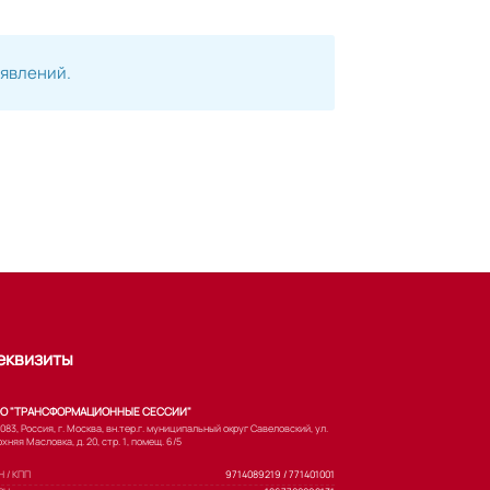
ъявлений.
еквизиты
О "ТРАНСФОРМАЦИОННЫЕ СЕССИИ"
083, Россия, г. Москва, вн.тер.г. муниципальный округ Савеловский, ул.
хняя Масловка, д. 20, стр. 1, помещ. 6/5
 / КПП
9714089219 / 771401001