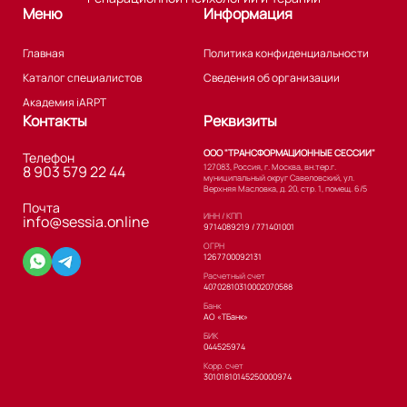
Меню
Информация
Главная
Политика конфиденциальности
Каталог специалистов
Сведения об организации
Академия iARPT
Контакты
Реквизиты
ООО "ТРАНСФОРМАЦИОННЫЕ СЕССИИ"
Телефон
127083, Россия, г. Москва, вн.тер.г.
8 903 579 22 44
муниципальный округ Савеловский, ул.
Верхняя Масловка, д. 20, стр. 1, помещ. 6/5
Почта
ИНН / КПП
info@sessia.online
9714089219 / 771401001
ОГРН
1267700092131
Расчетный счет
40702810310002070588
Банк
АО «ТБанк»
БИК
044525974
Корр. счет
30101810145250000974