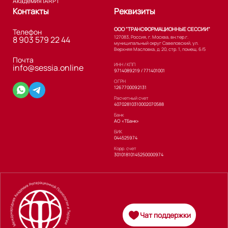
Академия iARPT
Контакты
Реквизиты
ООО "ТРАНСФОРМАЦИОННЫЕ СЕССИИ"
Телефон
127083, Россия, г. Москва, вн.тер.г.
8 903 579 22 44
муниципальный округ Савеловский, ул.
Верхняя Масловка, д. 20, стр. 1, помещ. 6/5
Почта
ИНН / КПП
info@sessia.online
9714089219 / 771401001
ОГРН
1267700092131
Расчетный счет
40702810310002070588
Банк
АО «ТБанк»
БИК
044525974
Корр. счет
30101810145250000974
Чат поддержки