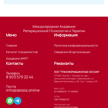
Международная Академия
Репарационной Психологии и Терапии
Меню
Информация
Главная
Политика конфиденциальности
Каталог специалистов
Сведения об организации
Академия iARPT
Контакты
Реквизиты
ООО "ТРАНСФОРМАЦИОННЫЕ СЕССИИ"
Телефон
127083, Россия, г. Москва, вн.тер.г.
8 903 579 22 44
муниципальный округ Савеловский, ул.
Верхняя Масловка, д. 20, стр. 1, помещ. 6/5
Почта
ИНН / КПП
info@sessia.online
9714089219 / 771401001
ОГРН
1267700092131
Расчетный счет
40702810310002070588