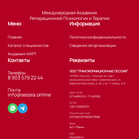
Международная Академия
Репарационной Психологии и Терапии
Меню
Информация
Главная
Политика конфиденциальности
Каталог специалистов
Сведения об организации
Академия iARPT
Контакты
Реквизиты
ООО "ТРАНСФОРМАЦИОННЫЕ СЕССИИ"
Телефон
127083, Россия, г. Москва, вн.тер.г.
8 903 579 22 44
муниципальный округ Савеловский, ул.
Верхняя Масловка, д. 20, стр. 1, помещ. 6/5
Почта
ИНН / КПП
info@sessia.online
9714089219 / 771401001
ОГРН
1267700092131
Расчетный счет
40702810310002070588
Банк
АО «ТБанк»
БИК
044525974