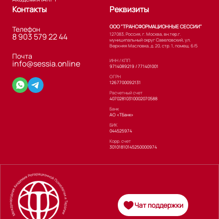
Контакты
Реквизиты
ООО "ТРАНСФОРМАЦИОННЫЕ СЕССИИ"
Телефон
127083, Россия, г. Москва, вн.тер.г.
8 903 579 22 44
муниципальный округ Савеловский, ул.
Верхняя Масловка, д. 20, стр. 1, помещ. 6/5
Почта
ИНН / КПП
info@sessia.online
9714089219 / 771401001
ОГРН
1267700092131
Расчетный счет
40702810310002070588
Банк
АО «ТБанк»
БИК
044525974
Корр. счет
30101810145250000974
Чат поддержки