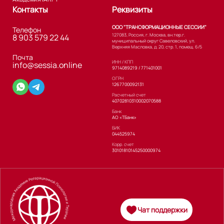
Контакты
Реквизиты
ООО "ТРАНСФОРМАЦИОННЫЕ СЕССИИ"
Телефон
127083, Россия, г. Москва, вн.тер.г.
8 903 579 22 44
муниципальный округ Савеловский, ул.
Верхняя Масловка, д. 20, стр. 1, помещ. 6/5
Почта
ИНН / КПП
info@sessia.online
9714089219 / 771401001
ОГРН
1267700092131
Расчетный счет
40702810310002070588
Банк
АО «ТБанк»
БИК
044525974
Корр. счет
30101810145250000974
Чат поддержки