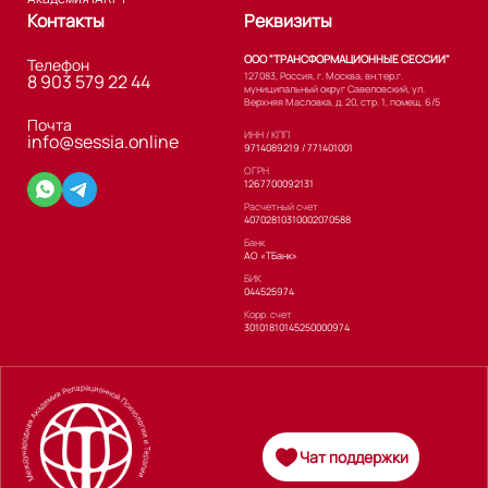
Контакты
Реквизиты
ООО "ТРАНСФОРМАЦИОННЫЕ СЕССИИ"
Телефон
127083, Россия, г. Москва, вн.тер.г.
8 903 579 22 44
муниципальный округ Савеловский, ул.
Верхняя Масловка, д. 20, стр. 1, помещ. 6/5
Почта
ИНН / КПП
info@sessia.online
9714089219 / 771401001
ОГРН
1267700092131
Расчетный счет
40702810310002070588
Банк
АО «ТБанк»
БИК
044525974
Корр. счет
30101810145250000974
Чат поддержки