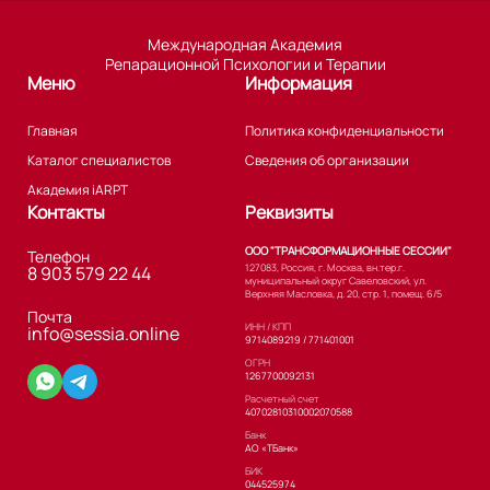
Международная Академия
Репарационной Психологии и Терапии
Меню
Информация
Главная
Политика конфиденциальности
Каталог специалистов
Сведения об организации
Академия iARPT
Контакты
Реквизиты
ООО "ТРАНСФОРМАЦИОННЫЕ СЕССИИ"
Телефон
127083, Россия, г. Москва, вн.тер.г.
8 903 579 22 44
муниципальный округ Савеловский, ул.
Верхняя Масловка, д. 20, стр. 1, помещ. 6/5
Почта
ИНН / КПП
info@sessia.online
9714089219 / 771401001
ОГРН
1267700092131
Расчетный счет
40702810310002070588
Банк
АО «ТБанк»
БИК
044525974