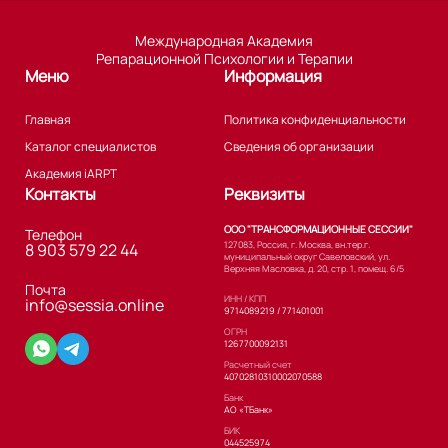
Международная Академия
Репарационной Психологии и Терапии
Меню
Информация
Главная
Политика конфиденциальности
Каталог специалистов
Сведения об организации
Академия iARPT
Контакты
Реквизиты
ООО "ТРАНСФОРМАЦИОННЫЕ СЕССИИ"
Телефон
127083, Россия, г. Москва, вн.тер.г.
8 903 579 22 44
муниципальный округ Савеловский, ул.
Верхняя Масловка, д. 20, стр. 1, помещ. 6/5
Почта
ИНН / КПП
info@sessia.online
9714089219 / 771401001
ОГРН
1267700092131
Расчетный счет
40702810310002070588
Банк
АО «ТБанк»
БИК
044525974