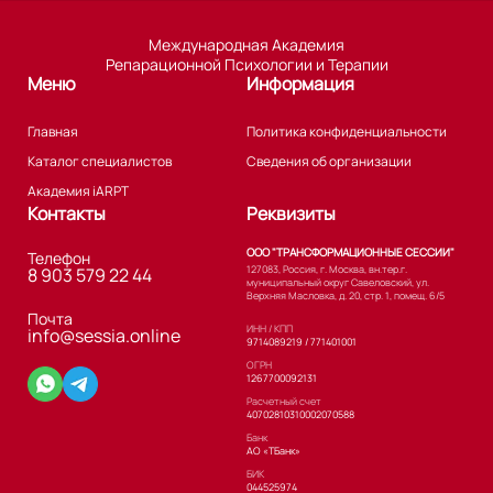
Международная Академия
Репарационной Психологии и Терапии
Меню
Информация
Главная
Политика конфиденциальности
Каталог специалистов
Сведения об организации
Академия iARPT
Контакты
Реквизиты
ООО "ТРАНСФОРМАЦИОННЫЕ СЕССИИ"
Телефон
127083, Россия, г. Москва, вн.тер.г.
8 903 579 22 44
муниципальный округ Савеловский, ул.
Верхняя Масловка, д. 20, стр. 1, помещ. 6/5
Почта
ИНН / КПП
info@sessia.online
9714089219 / 771401001
ОГРН
1267700092131
Расчетный счет
40702810310002070588
Банк
АО «ТБанк»
БИК
044525974