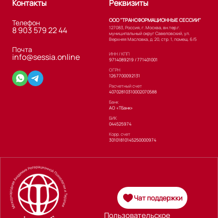
Контакты
Реквизиты
ООО "ТРАНСФОРМАЦИОННЫЕ СЕССИИ"
Телефон
127083, Россия, г. Москва, вн.тер.г.
8 903 579 22 44
муниципальный округ Савеловский, ул.
Верхняя Масловка, д. 20, стр. 1, помещ. 6/5
Почта
ИНН / КПП
info@sessia.online
9714089219 / 771401001
ОГРН
1267700092131
Расчетный счет
40702810310002070588
Банк
АО «ТБанк»
БИК
044525974
Корр. счет
30101810145250000974
Чат поддержки
Пользовательское