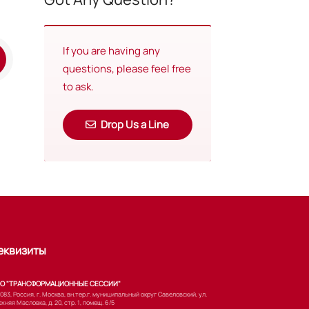
If you are having any
questions, please feel free
to ask.
Drop Us a Line
еквизиты
О "ТРАНСФОРМАЦИОННЫЕ СЕССИИ"
083, Россия, г. Москва, вн.тер.г. муниципальный округ Савеловский, ул.
хняя Масловка, д. 20, стр. 1, помещ. 6/5