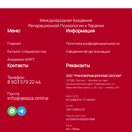
Международная Академия
Репарационной Психологии и Терапии
Меню
Информация
Главная
Политика конфиденциальности
Каталог специалистов
Сведения об организации
Академия iARPT
Контакты
Реквизиты
ООО "ТРАНСФОРМАЦИОННЫЕ СЕССИИ"
Телефон
127083, Россия, г. Москва, вн.тер.г.
8 903 579 22 44
муниципальный округ Савеловский, ул.
Верхняя Масловка, д. 20, стр. 1, помещ. 6/5
Почта
ИНН / КПП
info@sessia.online
9714089219 / 771401001
ОГРН
1267700092131
Расчетный счет
40702810310002070588
Банк
АО «ТБанк»