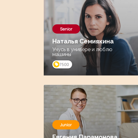
Senior
Наталья Семиякина
Учусь в универе и люблю
машины
7500
Junior
Евгения Парамонова