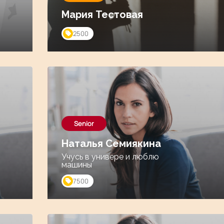
Мария Тестовая
2500
Senior
Наталья Семиякина
Учусь в универе и люблю
машины
7500