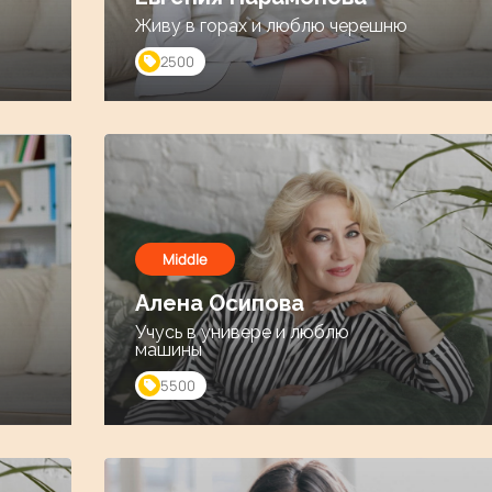
Живу в горах и люблю черешню
2500
Middle
Алена Осипова
Учусь в универе и люблю
машины
5500