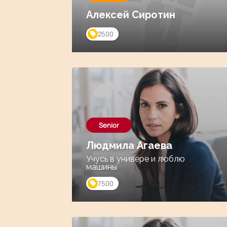
Алексей Сиротин
2500
Senior
Людмила Агаева
Учусь в универе и люблю
машины
7500