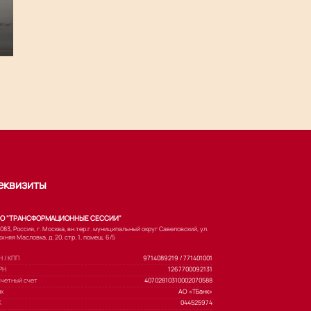
еквизиты
О "ТРАНСФОРМАЦИОННЫЕ СЕССИИ"
083, Россия, г. Москва, вн.тер.г. муниципальный округ Савеловский, ул.
хняя Масловка, д. 20, стр. 1, помещ. 6/5
 / КПП
9714089219 / 771401001
РН
1267700092131
счетный счет
40702810310002070588
нк
АО «ТБанк»
К
044525974