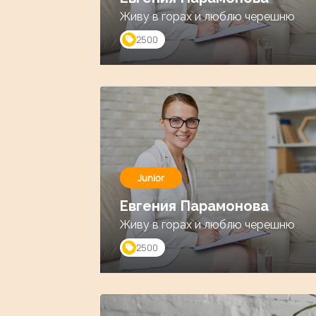
Живу в горах и люблю черешню
2500
Junior
Евгения Парамонова
Живу в горах и люблю черешню
2500