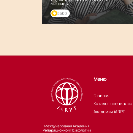
машины
5500
Меню
Главная
Каталог специалис
Академия iARPT
Международная Академия
Репарационной Психологии