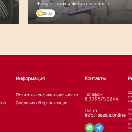
Живу в горах и люблю черешню
2500
Информация
Контакты
Р
ОО
Телефон
Политика конфиденциальности
127
8 903 579 22 44
Вер
тов
Сведения об организации
Почта
ИНН
info@sessia.online
ОГ
Ра
Ба
БИ