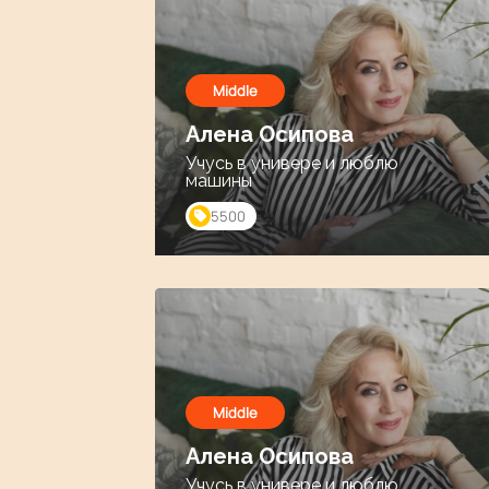
Middle
Алена Осипова
Учусь в универе и люблю
машины
5500
Middle
Алена Осипова
Учусь в универе и люблю