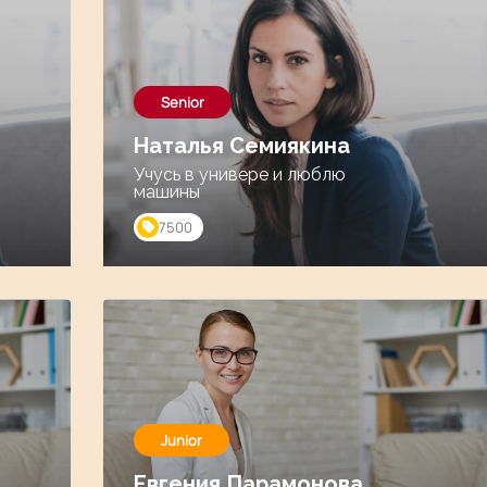
Senior
Наталья Семиякина
Учусь в универе и люблю
машины
7500
Junior
Евгения Парамонова