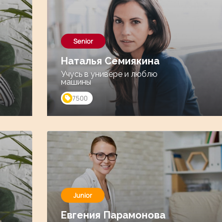
Senior
Наталья Семиякина
Учусь в универе и люблю
машины
7500
Junior
Евгения Парамонова