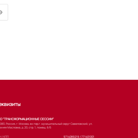
еквизиты
О "ТРАНСФОРМАЦИОННЫЕ СЕССИИ"
083, Россия, г. Москва, вн.тер.г. муниципальный округ Савеловский, ул.
хняя Масловка, д. 20, стр. 1, помещ. 6/5
 / КПП
9714089219 / 771401001