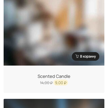
В корзину
Scented Candle
Первоначальная
Текущая
14,00
9,00
₽
₽
цена
цена:
составляла
9,00 ₽.
14,00 ₽.