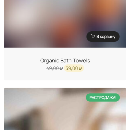
В корзину
Organic Bath Towels
Первоначальная
Текущая
49,00
39,00
₽
₽
цена
цена:
составляла
39,00 ₽.
49,00 ₽.
РАСПРОДАЖА!