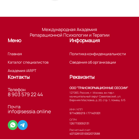
Международная Академия
Репарационной Психологии и Терапии
Меню
Информация
Главная
Политика конфиденциальности
Каталог специалистов
Сведения об организации
Академия iARPT
Контакты
Реквизиты
ООО "ТРАНСФОРМАЦИОННЫЕ СЕССИИ"
Телефон
127083, Россия, г. Москва, вн.тер.г.
8 903 579 22 44
муниципальный округ Савеловский, ул.
Верхняя Масловка, д. 20, стр. 1, помещ. 6/5
Почта
ИНН / КПП
info@sessia.online
9714089219 / 771401001
ОГРН
1267700092131
Расчетный счет
40702810310002070588