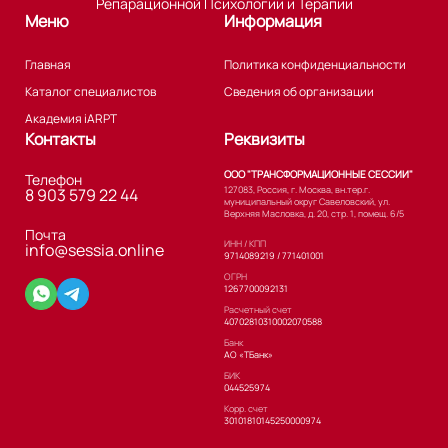
Репарационной Психологии и Терапии
Меню
Информация
Главная
Политика конфиденциальности
Каталог специалистов
Сведения об организации
Академия iARPT
Контакты
Реквизиты
ООО "ТРАНСФОРМАЦИОННЫЕ СЕССИИ"
Телефон
127083, Россия, г. Москва, вн.тер.г.
8 903 579 22 44
муниципальный округ Савеловский, ул.
Верхняя Масловка, д. 20, стр. 1, помещ. 6/5
Почта
ИНН / КПП
info@sessia.online
9714089219 / 771401001
ОГРН
1267700092131
Расчетный счет
40702810310002070588
Банк
АО «ТБанк»
БИК
044525974
Корр. счет
30101810145250000974