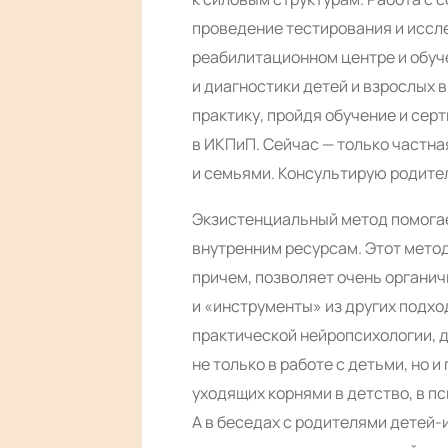
проведение тестирования и иссл
реабилитационном центре и обуч
и диагностики детей и взрослых
практику, пройдя обучение и се
в ИКПиП. Сейчас — только частна
и семьями. Консультирую родите
Экзистенциальный метод помогае
внутренним ресурсам. Этот метод
причем, позволяет очень органи
и «инструменты» из других подхо
практической нейропсихологии, д
не только в работе с детьми, но 
уходящих корнями в детство, в п
А в беседах с родителями детей