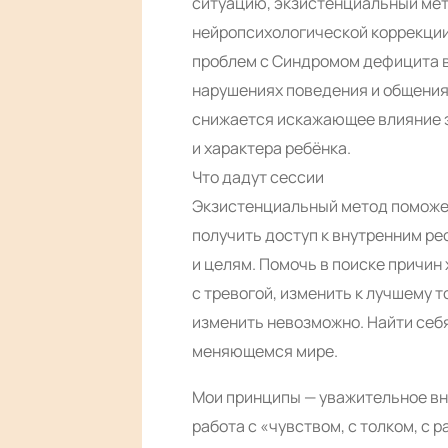
ситуацию, экзистенциальный мет
нейропсихологической коррекци
проблем с Синдромом дефицита 
нарушениях поведения и общения.
снижается искажающее влияние э
и характера ребёнка.
Что дадут сессии
Экзистенциальный метод поможет
получить доступ к внутренним р
и целям. Помочь в поиске причин
с тревогой, изменить к лучшему т
изменить невозможно. Найти себя
меняющемся мире.
Мои принципы — уважительное вн
работа с «чувством, с толком, с 