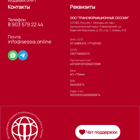
Академия iARPT
Контакты
Реквизиты
ООО "ТРАНСФОРМАЦИОННЫЕ СЕССИИ"
Телефон
127083, Россия, г. Москва, вн.тер.г.
8 903 579 22 44
муниципальный округ Савеловский, ул.
Верхняя Масловка, д. 20, стр. 1, помещ. 6/5
Почта
ИНН / КПП
info@sessia.online
9714089219 / 771401001
ОГРН
1267700092131
Расчетный счет
40702810310002070588
Банк
АО «ТБанк»
БИК
044525974
Корр. счет
30101810145250000974
Чат поддержки