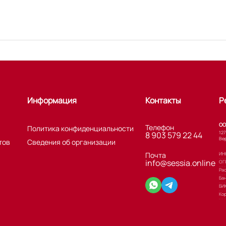
Информация
Контакты
Р
ОО
Телефон
Политика конфиденциальности
127
8 903 579 22 44
Вер
тов
Сведения об организации
Почта
ИНН
info@sessia.online
ОГ
Ра
Ба
БИ
Кор