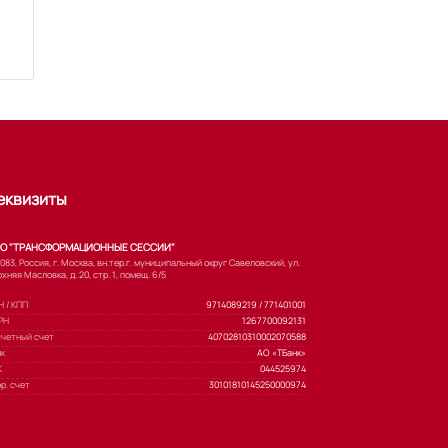
еквизиты
О "ТРАНСФОРМАЦИОННЫЕ СЕССИИ"
083, Россия, г. Москва, вн.тер.г. муниципальный округ Савеловский, ул.
хняя Масловка, д. 20, стр. 1, помещ. 6/5
 / КПП
9714089219 / 771401001
РН
1267700092131
счетный счет
40702810310002070588
нк
АО «ТБанк»
К
044525974
р. счет
30101810145250000974