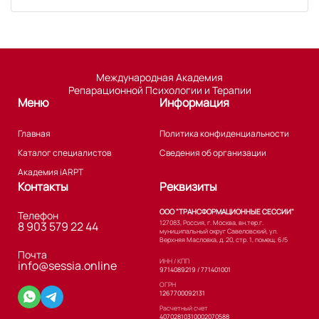
Международная Академия
Репарационной Психологии и Терапии
Меню
Информация
Главная
Политика конфиденциальности
Каталог специалистов
Сведения об организации
Академия iARPT
Контакты
Реквизиты
ООО "ТРАНСФОРМАЦИОННЫЕ СЕССИИ"
Телефон
127083, Россия, г. Москва, вн.тер.г.
8 903 579 22 44
муниципальный округ Савеловский, ул.
Верхняя Масловка, д. 20, стр. 1, помещ. 6/5
Почта
ИНН / КПП
info@sessia.online
9714089219 / 771401001
ОГРН
1267700092131
Расчетный счет
40702810310002070588