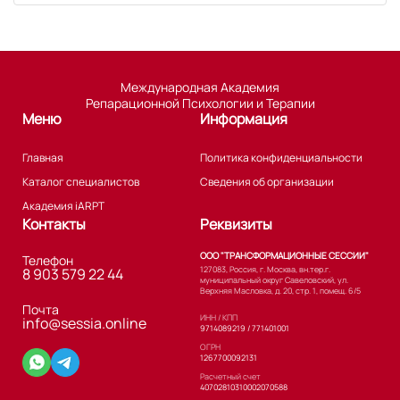
Международная Академия
Репарационной Психологии и Терапии
Меню
Информация
Главная
Политика конфиденциальности
Каталог специалистов
Сведения об организации
Академия iARPT
Контакты
Реквизиты
ООО "ТРАНСФОРМАЦИОННЫЕ СЕССИИ"
Телефон
127083, Россия, г. Москва, вн.тер.г.
8 903 579 22 44
муниципальный округ Савеловский, ул.
Верхняя Масловка, д. 20, стр. 1, помещ. 6/5
Почта
ИНН / КПП
info@sessia.online
9714089219 / 771401001
ОГРН
1267700092131
Расчетный счет
40702810310002070588