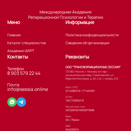
Международная Академия
Репарационной Психологии и Терапии
Меню
Информация
Главная
Политика конфиденциальности
Каталог специалистов
Сведения об организации
Академия iARPT
Контакты
Реквизиты
ООО "ТРАНСФОРМАЦИОННЫЕ СЕССИИ"
Телефон
127083, Россия, г. Москва, вн.тер.г.
8 903 579 22 44
муниципальный округ Савеловский, ул.
Верхняя Масловка, д. 20, стр. 1, помещ. 6/5
Почта
ИНН / КПП
info@sessia.online
9714089219 / 771401001
ОГРН
1267700092131
Расчетный счет
40702810310002070588
Банк
АО «ТБанк»
БИК
044525974