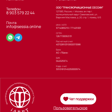
ООО "ТРАНСФОРМАЦИОННЫЕ СЕССИИ"
Телефон
127083, Россия, г. Москва, вн.тер.г.
8 903 579 22 44
муниципальный округ Савеловский, ул.
Верхняя Масловка, д. 20, стр. 1, помещ. 6/5
Почта
ИНН / КПП
info@sessia.online
9714089219 / 771401001
ОГРН
1267700092131
Расчетный счет
40702810310002070588
Банк
АО «ТБанк»
БИК
044525974
Корр. счет
30101810145250000974
Чат поддержки
Пользовательское