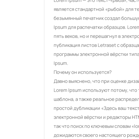
Lorem Ipsum — это текст-«рыба», час
является стандартной «рыбой» для тек
безымянный печатник создал большу
Ipsum для распечатки образцов. Lor
пять веков, но и перешагнул в элект
публикация листов Letraset с образца
программы электронной вёрстки типа
Ipsum.
Почему он используется?
Давно выяснено, что при оценке диз
Lorem Ipsum используют потому, что
шаблона, а также реальное распредел
простой дубликации «Здесь ваш текст.
электронной вёрстки и редакторы HTM
так что поиск по ключевым словам «lo
дожидаются своего настоящего рожде