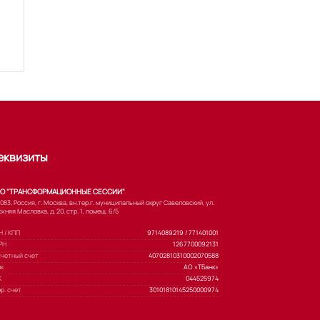
еквизиты
О "ТРАНСФОРМАЦИОННЫЕ СЕССИИ"
083, Россия, г. Москва, вн.тер.г. муниципальный округ Савеловский, ул.
хняя Масловка, д. 20, стр. 1, помещ. 6/5
 / КПП
9714089219 / 771401001
РН
1267700092131
счетный счет
40702810310002070588
нк
АО «ТБанк»
К
044525974
р. счет
30101810145250000974