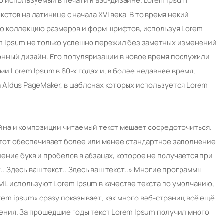
то используемый в печати и вэб-дизайне. Lorem Ipsum
стов на латинице с начала XVI века. В то время некий
ю коллекцию размеров и форм шрифтов, используя Lorem
em Ipsum не только успешно пережил без заметных изменений
ронный дизайн. Его популяризации в новое время послужили
ми Lorem Ipsum в 60-х годах и, в более недавнее время,
 Aldus PageMaker, в шаблонах которых используется Lorem
айна и композиции читаемый текст мешает сосредоточиться.
 тот обеспечивает более или менее стандартное заполнение
ение букв и пробелов в абзацах, которое не получается при
. Здесь ваш текст.. Здесь ваш текст..» Многие программы
L используют Lorem Ipsum в качестве текста по умолчанию,
rem ipsum» сразу показывает, как много веб-страниц всё ещё
ния. За прошедшие годы текст Lorem Ipsum получил много