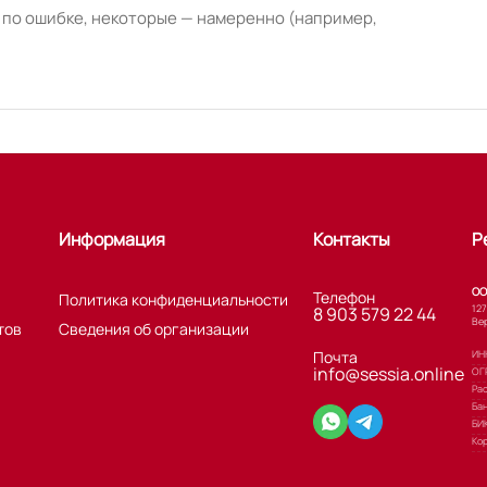
 по ошибке, некоторые — намеренно (например,
Информация
Контакты
Р
ОО
Телефон
Политика конфиденциальности
127
8 903 579 22 44
Вер
тов
Сведения об организации
Почта
ИНН
info@sessia.online
ОГ
Ра
Ба
БИ
Кор